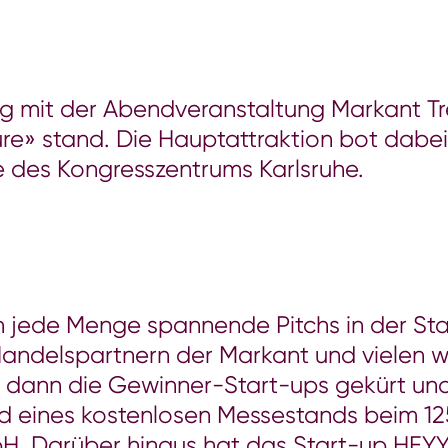
 mit der Abendveranstaltung Markant Tre
ure» stand. Die Hauptattraktion bot dabe
e des Kongresszentrums Karlsruhe.
jede Menge spannende Pitchs in der Star
andelspartnern der Markant und vielen wei
 dann die Gewinner-Start-ups gekürt und
d eines kostenlosen Messestands beim 1
Darüber hinaus hat das Start-up HEYYY