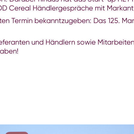
OD Cereal Händlergespräche mit Markan
hsten Termin bekanntzugeben: Das 125. Ma
ieferanten und Händlern sowie Mitarbeite
haben!