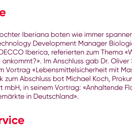
e
Tochter Iberiana boten wie immer spanne
echnology Development Manager Biologi
DECCO Iberica, referierten zum Thema «Wi
ankommt?». Im Anschluss gab Dr. Oliver S
m Vortrag «Lebensmittelsicherheit mit Mas
ck zum Abschluss bot Michael Koch, Prokur
 mbH, in seinem Vortrag: «Anhaltende Fla
märkte in Deutschland».
vice